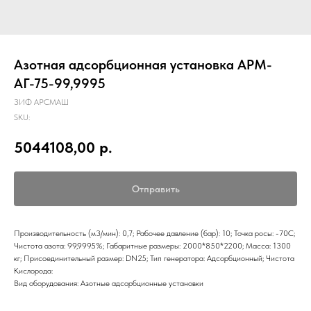
Азотная адсорбционная установка АРМ-
АГ-75-99,9995
ЗИФ АРСМАШ
SKU:
5044108,00
р.
Отправить
Производительность (м3/мин): 0,7; Рабочее давление (бар): 10; Точка росы: -70С;
Чистота азота: 99,9995%; Габаритные размеры: 2000*850*2200; Масса: 1300
кг; Присоединительный размер: DN25; Тип генератора: Адсорбционный; Чистота
Кислорода:
Вид оборудования: Азотные адсорбционные установки