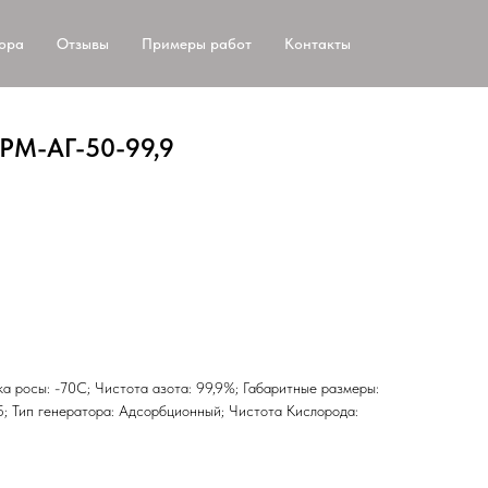
тора
Отзывы
Примеры работ
Контакты
АРМ-АГ-50-99,9
чка росы: -70С; Чистота азота: 99,9%; Габаритные размеры:
; Тип генератора: Адсорбционный; Чистота Кислорода: