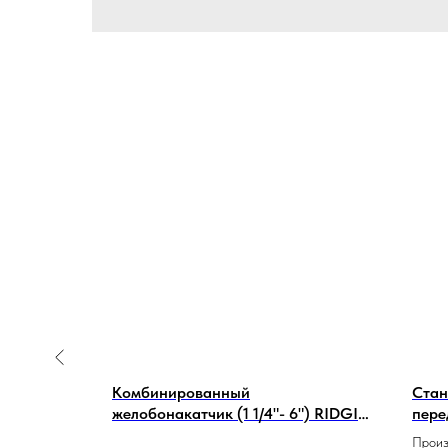
ор
Комбинированный
Стан
кте с
желобонакатчик (1 1/4"- 6") RIDGID
пере
975 33033
ПВ-5
 бар
Произ