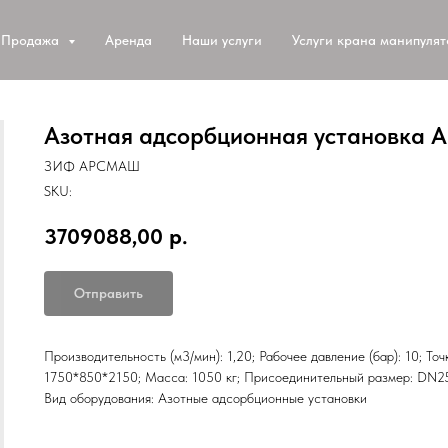
Продажа
Аренда
Наши услуги
Услуги крана манипуля
Азотная адсорбционная установка 
ЗИФ АРСМАШ
SKU:
3709088,00
р.
Отправить
Производительность (м3/мин): 1,20; Рабочее давление (бар): 10; То
1750*850*2150; Масса: 1050 кг; Присоединительный размер: DN25
Вид оборудования: Азотные адсорбционные установки