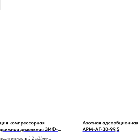
ция компрессорная
Азотная адсорбционная 
движная дизельная ЗИФ-
АРМ-АГ-30-99,5
/1,0
водительность 5,2 м3/мин