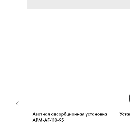
ый
Азотная адсорбционная установка
Уста
ERG
АРМ-АГ-110-95
)
00