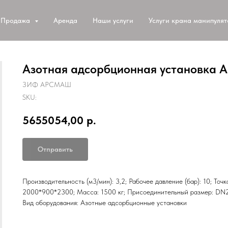
Продажа
Аренда
Наши услуги
Услуги крана манипуля
Азотная адсорбционная установка 
ЗИФ АРСМАШ
SKU:
5655054,00
р.
Отправить
Производительность (м3/мин): 3,2; Рабочее давление (бар): 10; Точ
2000*900*2300; Масса: 1500 кг; Присоединительный размер: DN25
Вид оборудования: Азотные адсорбционные установки