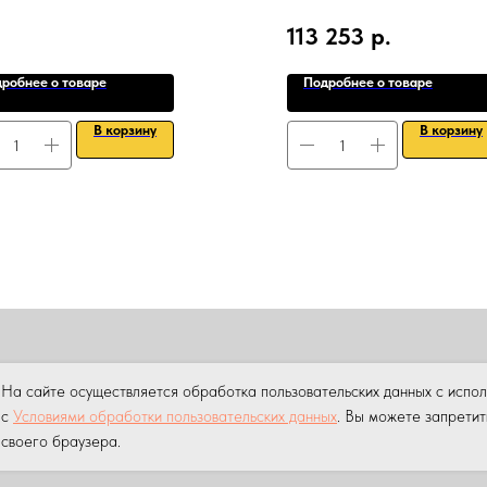
113 253
р.
робнее о товаре
Подробнее о товаре
В корзину
В корзину
ПРОДАЖА
АРЕНДА
НАШИ УСЛУГИ
УСЛУГИ КРАНА МАНИПУ
На сайте осуществляется обработка пользовательских данных с испо
ны.
Копирование материалов данного сайта без разрешения пр
с
Условиями обработки пользовательских данных
. Вы можете запретит
своего браузера.
 персональных данных на сайте