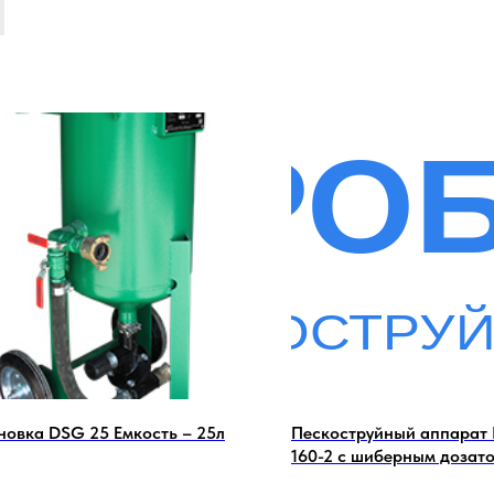
новка DSG 25 Емкость – 25л
Пескоструйный аппарат 
160-2 с шиберным дозат