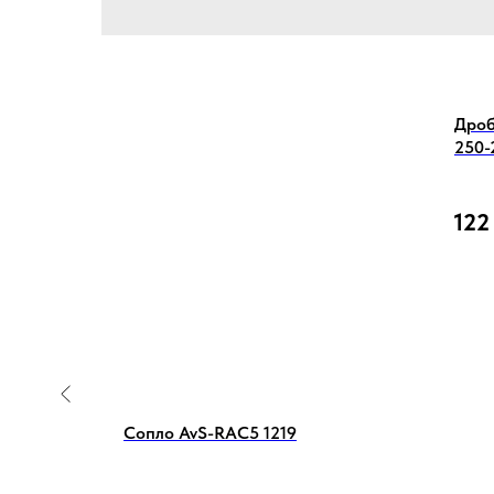
Дроб
250-
122
установка
Сопло AvS-RAC5 1219