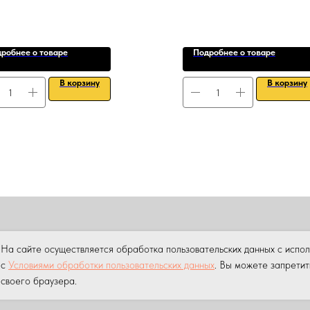
робнее о товаре
Подробнее о товаре
В корзину
В корзину
ПРОДАЖА
АРЕНДА
НАШИ УСЛУГИ
УСЛУГИ КРАНА МАНИПУ
На сайте осуществляется обработка пользовательских данных с испо
ны.
Копирование материалов данного сайта без разрешения пр
с
Условиями обработки пользовательских данных
. Вы можете запретит
своего браузера.
 персональных данных на сайте