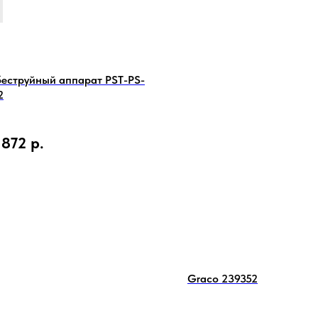
еструйный аппарат PST-PS-
2
 872
р.
Graco 239352