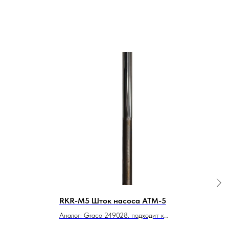
RKR-M5 Шток насоса ATМ-5
Азо
АРМ
Аналог: Graco 249028. подходит к
аппаратам Graco Mark V