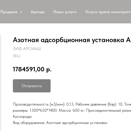
Продажа
Аренда
Наши услуги
Услуги крана манипуля
Азотная адсорбционная установка А
ЗИФ АРСМАШ
SKU:
1784591,00
р.
Отправить
Производительность (м3/мин): 0,13; Рабочее давление (бар): 10; То
размеры: 1300*650*1400; Масса: 600 кг; Присоединительный разм
Кислорода:
Вид оборудования: Азотные адсорбционные установки