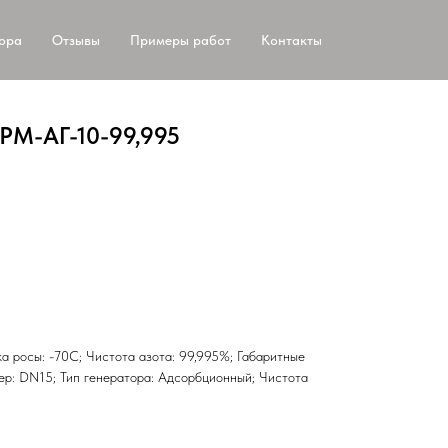
тора
Отзывы
Примеры работ
Контакты
РМ-АГ-10-99,995
чка росы: -70С; Чистота азота: 99,995%; Габаритные
ер: DN15; Тип генератора: Адсорбционный; Чистота