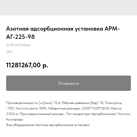
Азотная адсорбционная установка АРМ-
АГ-225-98
ЗИФ АРСМАШ
SKU:
11281267,00
р.
Отправить
Производительность (м3/мин): 10,4; Рабочее давление (бар): 10; Точка росы:
-70С; Чистота азота: 98%; Габаритные размеры: 2200*1500*2650; Масса:
3300 кг; Присоединительный размер: ; Тип генератора: Адсорбционный; Чистота
Кислорода:
Вид оборудования: Азотные адсорбционные установки