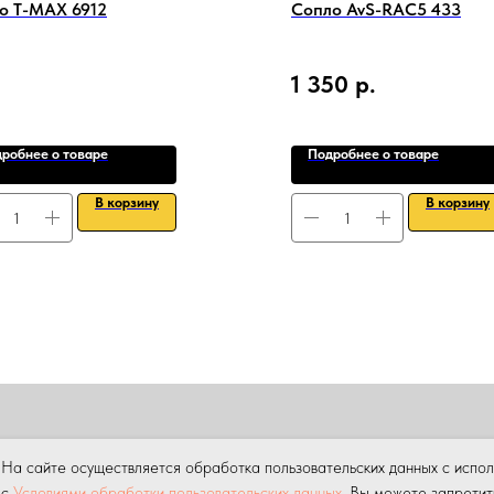
o T-MAX 6912
Сопло AvS-RAC5 433
1 350
р.
робнее о товаре
Подробнее о товаре
В корзину
В корзину
ПРОДАЖА
АРЕНДА
НАШИ УСЛУГИ
УСЛУГИ КРАНА МАНИПУ
На сайте осуществляется обработка пользовательских данных с испо
ны.
Копирование материалов данного сайта без разрешения пр
с
Условиями обработки пользовательских данных
. Вы можете запретит