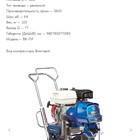
Тип привода — ременной
Производительность, л/мин — 1800
Шум, дБ — 64
Вес, кг — 325
Выход G — ??
Габариты (ДхШхВ), мм — 940?800?1080
Модель — ВК-11Р
Вид компрессора: Винтовой