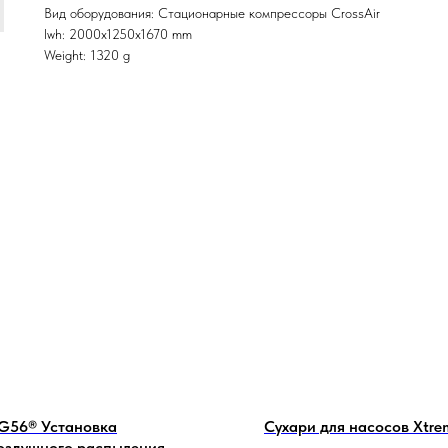
Вид оборудования: Стационарные компрессоры CrossAir
lwh: 2000x1250x1670 mm
Weight: 1320 g
G56® Установка
Сухари для насосов Xtre
оздушного распыления