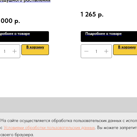
1 265
р.
 000
р.
робнее о товаре
Подробнее о товаре
В корзину
В корзину
ПРОДАЖА
АРЕНДА
НАШИ УСЛУГИ
УСЛУГИ КРАНА МАНИПУ
На сайте осуществляется обработка пользовательских данных с испо
ны.
Копирование материалов данного сайта без разрешения пр
с
Условиями обработки пользовательских данных
. Вы можете запретит
своего браузера.
 персональных данных на сайте