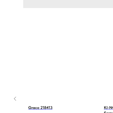
10/10 C
Graco 218413
KI-N
безв