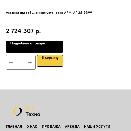
Азотная адсорбционная установка АРМ-АГ-25-99,99
Диз
Про
Раб
2 724 307
р.
8
Кол
Подробнее о товаре
В корзину
ГЛАВНАЯ
О НАС
ПРОДАЖА
АРЕНДА
НАШИ УСЛУГИ