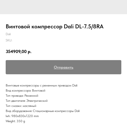
Винтовой компрессор Dali DL-7.5/8RA
Dali
SKU:
354909,00
р.
Отправить
Винтовые компрессоры с ременным приводом Dali
Вид компрессора: Винтовой
Тип привода: Ременной
Тип двигателя: Электрический
Тип смазки: масляный
Вид оборудования: Стационарные компрессоры Dali
lwh: 980x830x1220 mm
Weight: 350 g