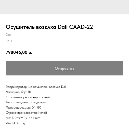
Осушитель воздуха Dali CAAD-22
Dali
SKU:
798046,00
р.
Отправить
Рефрижераторные осушители воздуха Dali
Давление, бар: 10
Осушитель: рефрижераторный
Тип охлаждения: Воздушное
Присоед размер: DN 80
Страна производства: Китай
lwh: 1795x950x1657 mm
Weight: 450 g