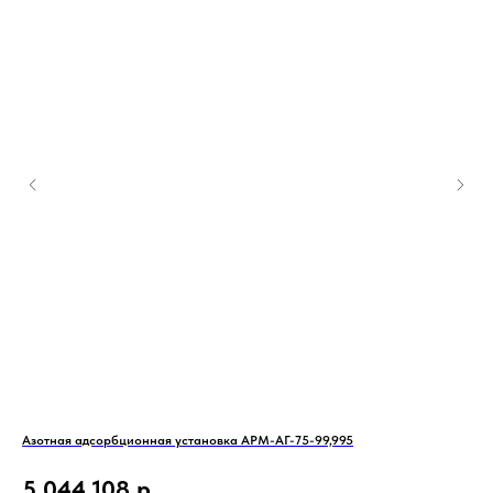
Азотная адсорбционная установка АРМ-АГ-75-99,995
Мас
5 044 108
р.