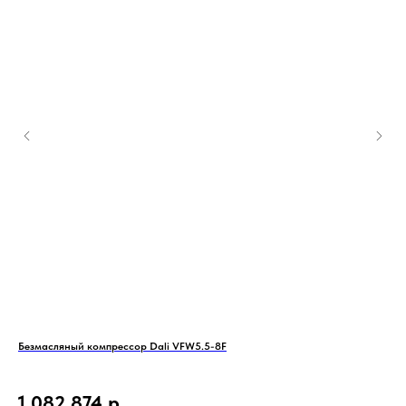
Безмасляный компрессор Dali VFW5.5-8F
Вин
EN-
1 082 874
р.
1