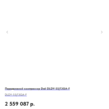
Передвижной компрессор Dali DLDY-55/13GA-F
RKP
DLDY-55/13GA-F
2 559 087
р.
1