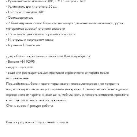
• Рукав высокого давления 3/8", L = 15 метров - 1шт.
• Удлинитель для пистолета 50см
• Пистолет с входом 3/8"
• Соплодержатель
• 2 безвоздушных сопла большого диаметра для нанесения шпатлевки других
материалов высокой степени вязкости
• TSL— масло для смазки поршневого насоса
• Инструкция на русском языке
• Гарантия 12 месяцев
Для работы с окрасочным аппаратом Вам потребуется:
• Бензин АИ 92/95
• ведро с краской
• вода или растворитель для промывки окрасочного аппарата после
использования.
Под действием бензинового поршневого насоса лакокрасочное покрытие
подается через шланг на распылитель для краски. Преимущество безвоздушного
окрасочного аппарата: низкая цена, мобильность и легкость аппарата, простота
конструкции и легкость в обслуживании.
Очень высокий ресурс работы
Вид оборудования: Окрасочный аппарат