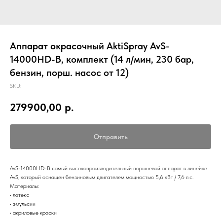
Аппарат окрасочный AktiSpray AvS-
14000HD-B, комплект (14 л/мин, 230 бар,
бензин, порш. насос от 12)
SKU:
279900,00
р.
Отправить
AvS-14000HD-В самый высокопроизводительный поршневой аппарат в линейке
AvS, который оснащен бензиновым двигателем мощностью 5,6 кВт / 7,6 л.с.
Материалы:
• латекс
• эмульсии
• акриловые краски