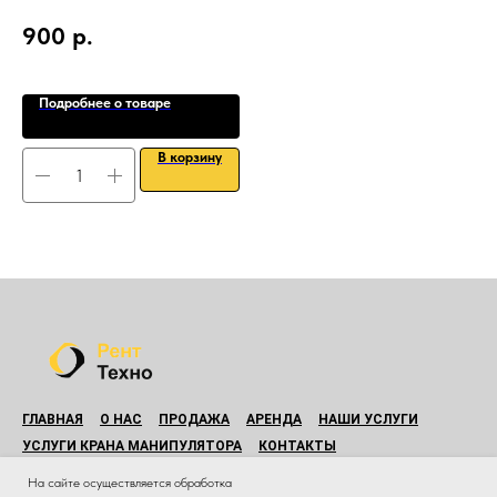
Вес
900
р.
Мощ
1
Рас
Подробнее о товаре
В корзину
ГЛАВНАЯ
О НАС
ПРОДАЖА
АРЕНДА
НАШИ УСЛУГИ
УСЛУГИ КРАНА МАНИПУЛЯТОРА
КОНТАКТЫ
© Все права защищены.
На сайте осуществляется обработка
Копирование материалов данного сайта без разрешения