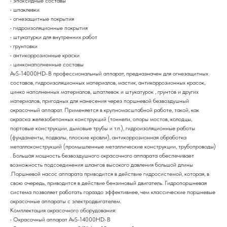
• эпоксидные составы
• шпаклевки
• огнезащитные покрытия
• гидроизоляционные покрытия
• штукатурки для внутренних работ
• грунтовки
• антикоррозионные краски
• цинконаполненные составы
AvS-14000HD-В профессиональный аппарат, предназначен для огнезащитных
составов, гидроизоляционных материалов, мастик, антикоррозионных красок,
цинко наполненных материалов, шпатлевок и штукатурок , грунтов и других
материалов, пригодных для нанесения через поршневой безвоздушный
окрасочный аппарат. Применяется в крупномасштабной работе, такой, как
окраска железобетонных конструкций (тоннели, опоры мостов, колодцы,
портовые конструкции, дымовые трубы и т.п.), гидроизоляционные работы
(фундаменты, подвалы, плоские кровли), антикоррозионная обработка
металлоконструкций (промышленные металлические конструкции, трубопроводы)
. Большая мощность безвоздушного окрасочного аппарата обеспечивает
возможность подсоединения шлангов высокого давления большой длины
.Поршневой насос аппарата приводится в действие гидросистемой, которая, в
свою очередь, приводится в действие бензиновый двигатель. Гидропоршневая
система позволяет работать гораздо эффективнее, чем классические поршневые
окрасочные аппараты с электродвигателем.
Комплектация окрасочного оборудования:
• Окрасочный аппарат AvS-14000HD-В