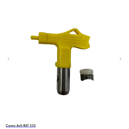
Сопло AvS-RST 535
Диз