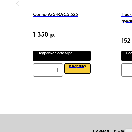
i DLVF-
Сопло AvS-RAC5 525
Песк
рука
1 350
р.
152
Подробнее о товаре
Под
В корзину
ГЛАВНАЯ
О НАС