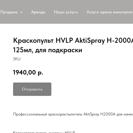
Продажа
Аренда
Наши услуги
Услуги крана манипуля
Краскопульт HVLP AktiSpray H-2000А
125мл, для подкраски
SKU:
1940,00
р.
Отправить
Профессиональный краскораспылитель AktiSpray H2000A для нанес
Краскораспылитель системы HVLP