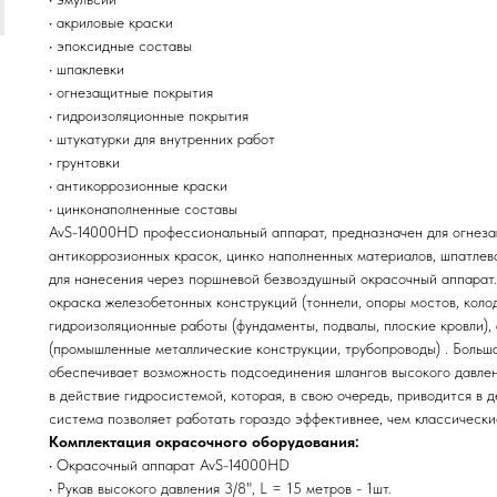
• акриловые краски
• эпоксидные составы
• шпаклевки
• огнезащитные покрытия
• гидроизоляционные покрытия
• штукатурки для внутренних работ
• грунтовки
• антикоррозионные краски
• цинконаполненные составы
AvS-14000HD профессиональный аппарат, предназначен для огнезащ
антикоррозионных красок, цинко наполненных материалов, шпатлевок
для нанесения через поршневой безвоздушный окрасочный аппарат.
окраска железобетонных конструкций (тоннели, опоры мостов, колод
гидроизоляционные работы (фундаменты, подвалы, плоские кровли)
(промышленные металлические конструкции, трубопроводы) . Больш
обеспечивает возможность подсоединения шлангов высокого давле
в действие гидросистемой, которая, в свою очередь, приводится в 
система позволяет работать гораздо эффективнее, чем классическ
Комплектация окрасочного оборудования:
• Окрасочный аппарат AvS-14000HD
• Рукав высокого давления 3/8", L = 15 метров - 1шт.