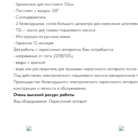
• Удлинитель для пистолета 50см
• Пистолет с входом 3/8"
• Соплодержатель
• 2 безвоздушных сопла большого диаметра для нанесения шпатлевк
• TSL— масло для смазки поршневого насоса
• Инструкция на русском языке
• Гарантия 12 месяцев
Для работы с окрасочным аппаратом Вам потребуется:
• напряжение от сети 220В/50Гц.
• ведро с краской
• вода или растворитель для промывки окрасочного аппарата после 
Под действием электрического поршневого насоса лакокрасочное п
Преимущество безвоздушного электрического окрасочного аппарата:
конструкции и легкость в обслуживании.
Очень высокий ресурс работы
Вид оборудования: Окрасочный аппарат