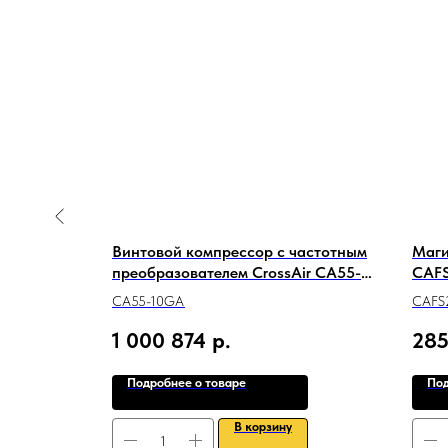
li CAF5-
Винтовой компрессор с частотным
Маги
преобразователем CrossAir CA55-
CAFS
10GA-F
CA55-10GA
CAFS
1 000 874
р.
285
Подробнее о товаре
Под
В корзину