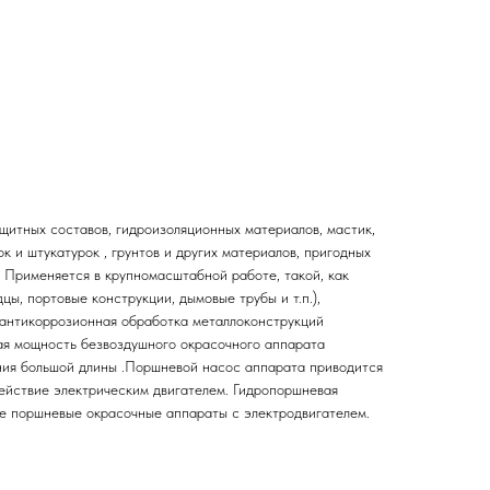
итных составов, гидроизоляционных материалов, мастик,
 и штукатурок , грунтов и других материалов, пригодных
 Применяется в крупномасштабной работе, такой, как
цы, портовые конструкции, дымовые трубы и т.п.),
, антикоррозионная обработка металлоконструкций
ая мощность безвоздушного окрасочного аппарата
ния большой длины .Поршневой насос аппарата приводится
действие электрическим двигателем. Гидропоршневая
ие поршневые окрасочные аппараты с электродвигателем.