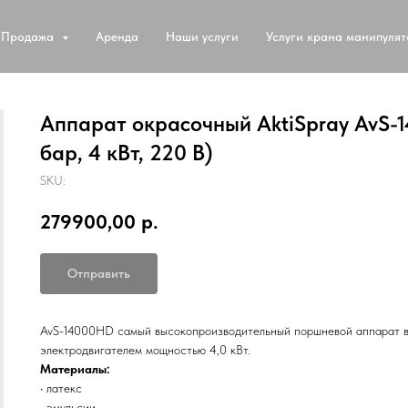
Продажа
Аренда
Наши услуги
Услуги крана манипуля
Аппарат окрасочный AktiSpray AvS-1
бар, 4 кВт, 220 В)
SKU:
279900,00
р.
Отправить
AvS-14000HD самый высокопроизводительный поршневой аппарат в 
электродвигателем мощностью 4,0 кВт.
Материалы:
• латекс
• эмульсии