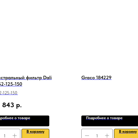
стральный фильтр Dali
Graco 184229
2-125-150
2-125-150
 843
р.
робнее о товаре
Подробнее о товаре
В корзину
В корзину