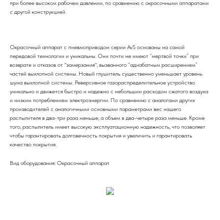
при более высоком рабочем давлении, по сравнению с окрасочными аппаратами
с другой конструкцией.
Окрасочный аппарат с пневмоприводом серии AvS основаны на самой
передовой технологии и уникальны. Они почти не имеют “мертвой точки” при
возврате и отказов от "замерзания", вызванного “адиабатным расширением”
частей выхлопной системы. Новый глушитель существенно уменьшает уровень
шума выхлопной системы. Реверсивное газораспределительное устройство
уникально и движется быстро и надежно с небольшим расходом сжатого воздуха
и низким потреблением электроэнергии. По сравнению с аналогами других
производителей с аналогичными основными параметрами вес нашего
распылителя в два-три раза меньше, а объем в два-четыре раза меньше. Кроме
того, распылитель имеет высокую эксплуатационную надежность, что позволяет
чтобы гарантировать долговечность покрытия и увеличить и гарантировать
качество покрытия.
Вид оборудования: Окрасочный аппарат