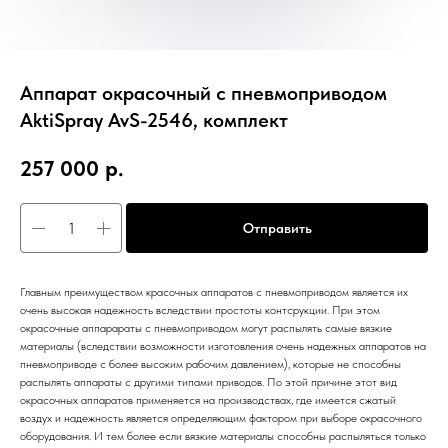
Аппарат окрасочный с пневмоприводом
AktiSpray AvS-2546, комплект
257 000
р.
Отправить
Главным преимуществом красочных аппаратов с пневмоприводом является их
очень высокая надежность вследствии простоты контсрукции. При этом
окрасочные аппарараты с пневмоприводом могут распылять самые вязкие
материалы (вследствии возможности изготовления очень надежных аппаратов на
пневмоприводе с более высоким рабочим давлением), которые не способны
распылять аппараты с другими типами приводов. По этой причине этот вид
окрасочных аппаратов применяется на производствах, где имеется сжатый
воздух и надежность является определяющим фактором при выборе окрасочного
оборудования. И тем более если вязкие материалы способны распыляться только