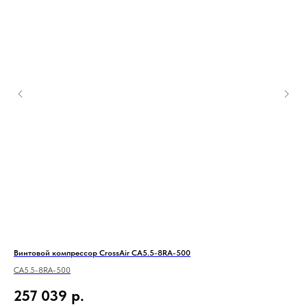
Винтовой компрессор CrossAir CA5.5-8RA-500
Азо
CA5.5-8RA-500
257 039
р.
1 