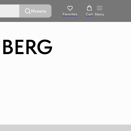
Искать
Favorites
Cart
Menu
 BERG