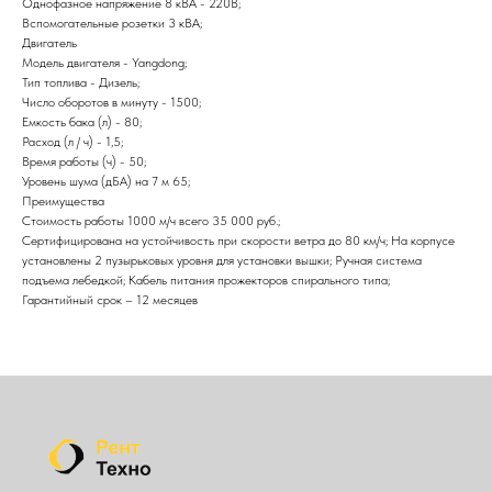
Однофазное напряжение 8 кВА - 220В;
Вспомогательные розетки 3 кВА;
Двигатель
Модель двигателя - Yangdong;
Тип топлива - Дизель;
Число оборотов в минуту - 1500;
Емкость бака (л) - 80;
Расход (л / ч) - 1,5;
Время работы (ч) - 50;
Уровень шума (дБА) на 7 м 65;
Преимущества
Стоимость работы 1000 м/ч всего 35 000 руб.;
Сертифицирована на устойчивость при скорости ветра до 80 км/ч; На корпусе
установлены 2 пузырьковых уровня для установки вышки; Ручная система
подъема лебедкой; Кабель питания прожекторов спирального типа;
Гарантийный срок – 12 месяцев