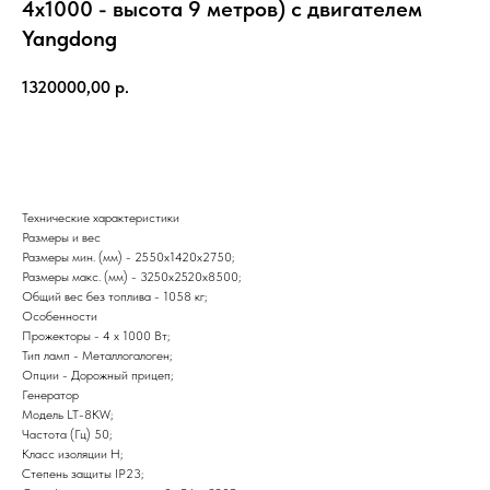
4х1000 - высота 9 метров) с двигателем
Yangdong
1320000,00
р.
BUY NOW
Технические характеристики
Размеры и вес
Размеры мин. (мм) - 2550x1420x2750;
Размеры макс. (мм) - 3250x2520x8500;
Общий вес без топлива - 1058 кг;
Особенности
Прожекторы - 4 х 1000 Вт;
Тип ламп - Металлогалоген;
Опции - Дорожный прицеп;
Генератор
Модель LT-8KW;
Частота (Гц) 50;
Класс изоляции Н;
Степень защиты IP23;