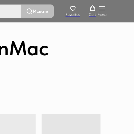
Искать
Favorites
Cart
Menu
onMac