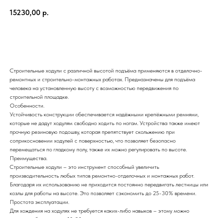
15230,00
р.
Отправить
Строительные ходули с различной высотой подъёма применяются в отделочно-
ремонтных и строительно-монтажных работах. Предназначены для подъёма
человека на установленную высоту с возможностью передвижения по
строительной площадке.
Особенности.
Устойчивость конструкции обеспечивается надёжными крепёжными ремнями,
которые не дадут ходулям свободно ходить по ногам. Устройства также имеют
прочную резиновую подошву, которая препятствует скольжению при
соприкосновении ходулей с поверхностью, что позволяет безопасно
перемещаться по гладкому полу, также их можно регулировать по высоте.
Преимущества.
Строительные ходули – это инструмент способный увеличить
производительность любых типов ремонтно-отделочных и монтажных работ.
Благодаря их использованию не приходится постоянно передвигать лестницы или
козлы для работы на высоте. Это позволяет сэкономить до 25-30% времени.
Простота эксплуатации.
Для хождения на ходулях не требуется каких-либо навыков – этому можно