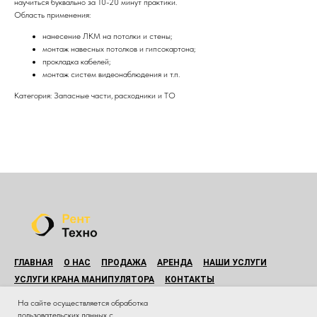
научиться буквально за 10-20 минут практики.
Область применения:
нанесение ЛКМ на потолки и стены;
монтаж навесных потолков и гипсокартона;
прокладка кабелей;
монтаж систем видеонаблюдения и т.п.
Категория: Запасные части, расходники и ТО
ГЛАВНАЯ
О НАС
ПРОДАЖА
АРЕНДА
НАШИ УСЛУГИ
УСЛУГИ КРАНА МАНИПУЛЯТОРА
КОНТАКТЫ
© Все права защищены.
На сайте осуществляется обработка
Копирование материалов данного сайта без разрешения
пользовательских данных с