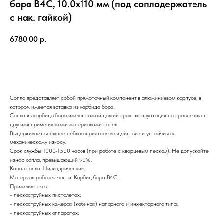
бора B4C, 10.0х110 мм (под соплодержатель
с нак. гайкой)
6780,00
р.
Отправить
Сопло представляет собой прямоточный компонент в алюминиевом корпусе, в
котором имеется вставка из карбида бора.
Сопла из карбида бора имеют самый долгий срок эксплуатации по сравнению с
другими применяемыми материалами сопел.
Выдерживает внешнее неблагоприятное воздействие и устойчиво к
механическому износу.
Срок службы 1000-1500 часов (при работе с кварцевым песком). Не допускайте
износ сопла, превышающий 90%.
Канал сопла: Цилиндрический.
Материал рабочей части: Карбид бора B4C.
Применяется в:
- пескоструйных пистолетах;
- пескоструйных камерах (кабинах) напорного и инжекторного типа;
- пескоструйных аппаратах;