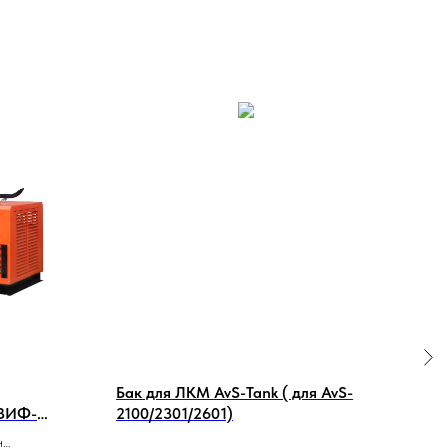
Бак для ЛКМ AvS-Tank ( для AvS-
Маг
 ЗИФ-
2100/2301/2601)
CAF
н
CAFS