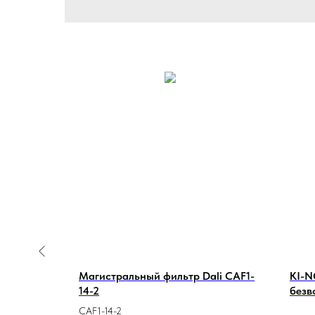
Магистральный фильтр Dali CAF1-
KI-N
14-2
безв
CAF1-14-2