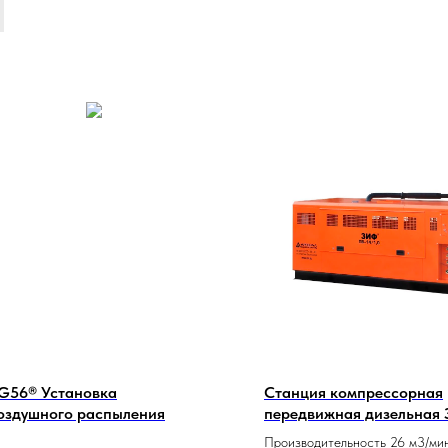
G56® Установка
Станция компрессорная
оздушного распыления
передвижная дизельная
ПВ-26/0,7
Производительность 26 м3/ми