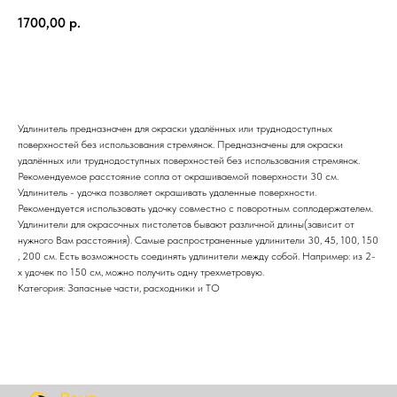
1700,00
р.
Отправить
Удлинитель предназначен для окраски удалённых или труднодоступных
поверхностей без использования стремянок. Предназначены для окраски
удалённых или труднодоступных поверхностей без использования стремянок.
Рекомендуемое расстояние сопла от окрашиваемой поверхности 30 см.
Удлинитель - удочка позволяет окрашивать удаленные поверхности.
Рекомендуется использовать удочку совместно с поворотным соплодержателем.
Удлинители для окрасочных пистолетов бывают различной длины(зависит от
нужного Вам расстояния). Самые распространенные удлинители 30, 45, 100, 150
, 200 см. Есть возможность соединять удлинители между собой. Например: из 2-
х удочек по 150 см, можно получить одну трехметровую.
Категория: Запасные части, расходники и ТО